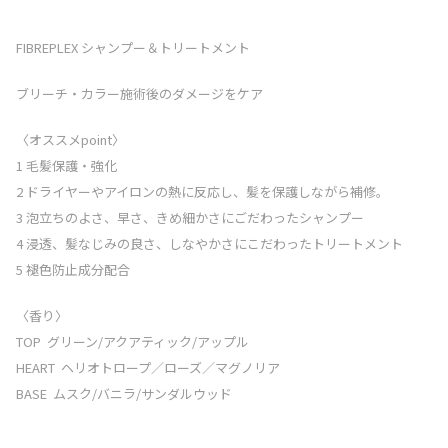
FIBREPLEX シャンプー＆トリートメント
ブリーチ・カラー施術後のダメージをケア
〈オススメpoint〉
1 毛髪保護・強化
2 ドライヤーやアイロンの熱に反応し、髪を保護しながら補修。
3 泡立ちのよさ、早さ、きめ細かさにごだわったシャンプー
4 浸透、髪なじみの良さ、しなやかさにこだわったトリートメント
5 褪色防止成分配合
〈香り〉
TOP グリーン/アクアティック/アップル
HEART ヘリオトロープ／ローズ／マグノリア
BASE ムスク/バニラ/サンダルウッド