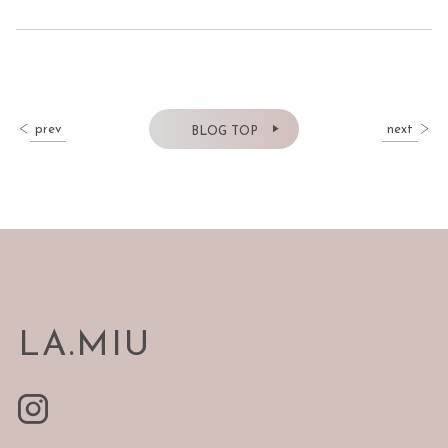
prev
next
BLOG TOP
LA.MIU