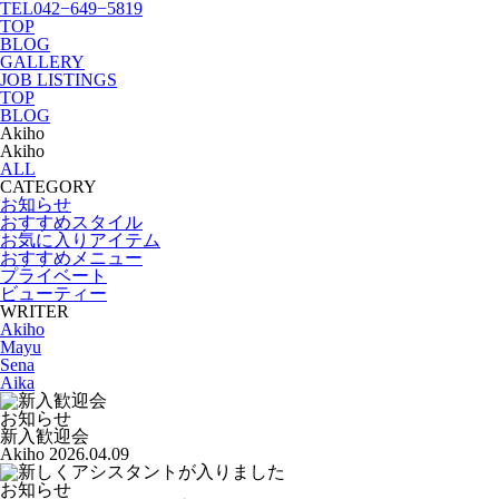
TEL
042−649−5819
TOP
BLOG
GALLERY
JOB LISTINGS
TOP
BLOG
Akiho
Akiho
ALL
CATEGORY
お知らせ
おすすめスタイル
お気に入りアイテム
おすすめメニュー
プライベート
ビューティー
WRITER
Akiho
Mayu
Sena
Aika
お知らせ
新入歓迎会
Akiho
2026.04.09
お知らせ