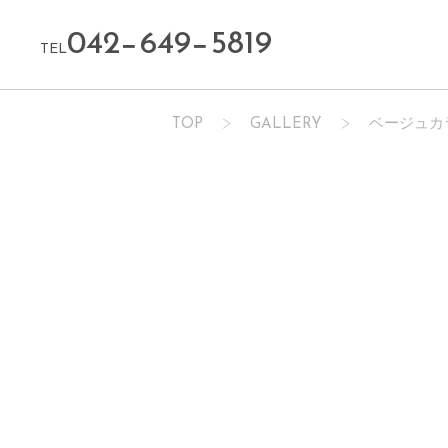
042−649−5819
TEL
TOP
GALLERY
ベージュカ
レディース
カラー
ハイ