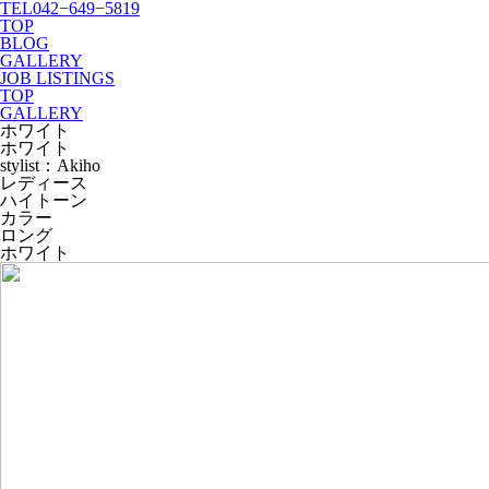
TEL
042−649−5819
TOP
BLOG
GALLERY
JOB LISTINGS
TOP
GALLERY
ホワイト
ホワイト
stylist：Akiho
レディース
ハイトーン
カラー
ロング
ホワイト