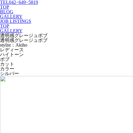
TEL
042−649−5819
TOP
BLOG
GALLERY
JOB LISTINGS
TOP
GALLERY
透明感グレージュボブ
透明感グレージュボブ
stylist：Akiho
レディース
ハイトーン
ボブ
カット
カラー
シルバー