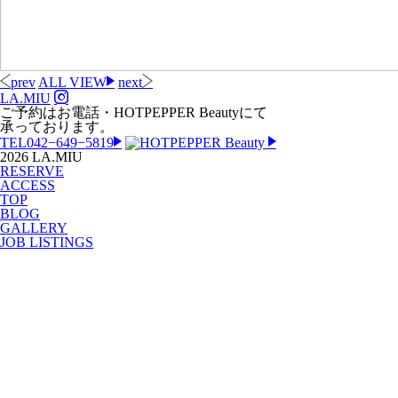
prev
ALL VIEW
next
LA.MIU
ご予約はお電話・HOTPEPPER Beautyにて
承っております。
TEL
042−649−5819
2026 LA.MIU
RESERVE
ACCESS
TOP
BLOG
GALLERY
JOB LISTINGS