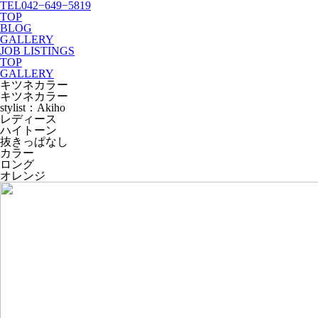
TEL
042−649−5819
TOP
BLOG
GALLERY
JOB LISTINGS
TOP
GALLERY
キツネカラー
キツネカラー
stylist：Akiho
レディース
ハイトーン
抜きっぱなし
カラー
ロング
オレンジ