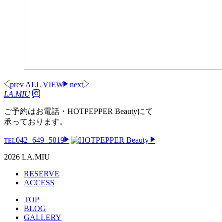
prev
ALL VIEW
next
LA.MIU
ご予約はお電話・HOTPEPPER Beautyにて
承っております。
042−649−5819
TEL
2026 LA.MIU
RESERVE
ACCESS
TOP
BLOG
GALLERY