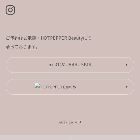
ウルフカット
カラー
ご予約はお電話・HOTPEPPER Beautyにて
ハイトーン
承っております。
抜きっぱなし
042−649−5819
TEL
インナーカラー
アッシュ
ハイライト
ホワイト
2026 LA.MIU
シルバー